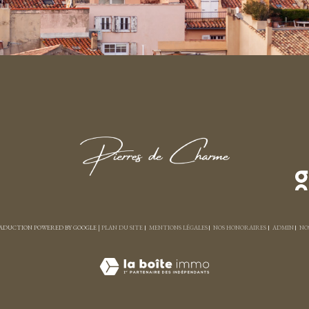
TRADUCTION POWERED BY GOOGLE |
PLAN DU SITE
MENTIONS LÉGALES
NOS HONORAIRES
ADMIN
NO