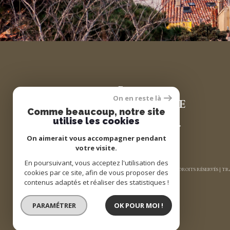
Espace
On en reste là
PROPRIÉTAIRE
Comme beaucoup, notre site
utilise les cookies
Se connecter
On aimerait vous accompagner pendant
votre visite.
En poursuivant, vous acceptez l'utilisation des
© 2026 | TOUS DROITS RÉSERVÉS | 
cookies par ce site, afin de vous proposer des
contenus adaptés et réaliser des statistiques !
PARAMÉTRER
OK POUR MOI !